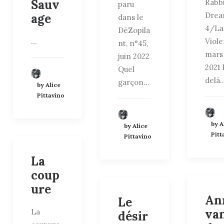
Sauv
Rabb
paru
Dre
age
dans le
4/La
DéZopila
…
Viole
nt, n°45,
mars
juin 2022
2021 
Quel
delà
garçon…
by Alice
Pittavino
by A
by Alice
Pitt
Pittavino
La
coup
ure
An
Le
va
La
désir