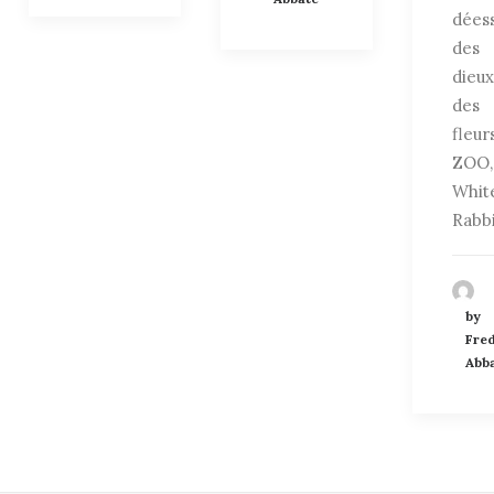
déess
des
dieux
des
fleur
ZOO,
Whit
Rabb
by
Fre
Abb