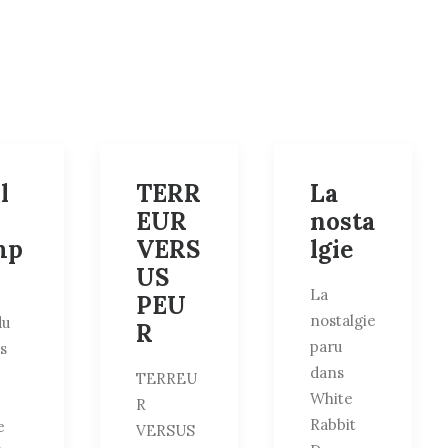
l
TERR
La
EUR
nosta
mp
VERS
lgie
US
La
PEU
nostalgie
du
R
paru
s
dans
TERREU
White
R
Rabbit
e
VERSUS