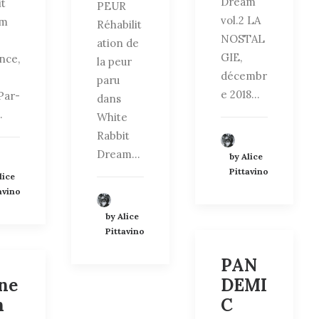
Dream
it
PEUR
vol.2 LA
am
Réhabilit
NOSTAL
ation de
GIE,
nce,
la peur
décembr
paru
e 2018…
Par-
dans
…
White
Rabbit
Dream…
by Alice
Pittavino
lice
avino
by Alice
Pittavino
PAN
ne
DEMI
n
C