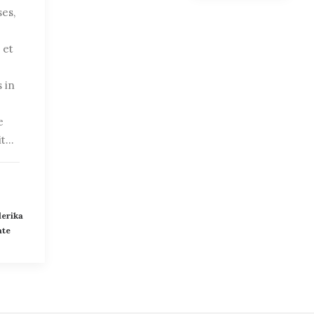
es,
 et
s in
e
it…
derika
ate