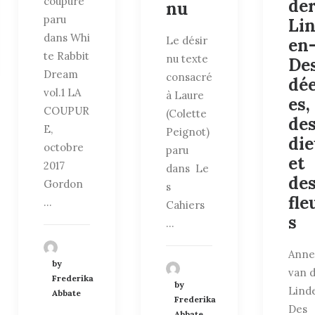
coupure
de
nu
paru
Li
dans Whi
Le désir
en
te Rabbit
nu texte
De
Dream
consacré
dé
vol.1 LA
à Laure
es,
COUPUR
(Colette
de
E,
Peignot)
di
octobre
paru
et
2017
dans Le
de
Gordon
s
fle
…
Cahiers
s
…
Anne
by
van 
Frederika
by
Lind
Abbate
Frederika
Des
Abbate