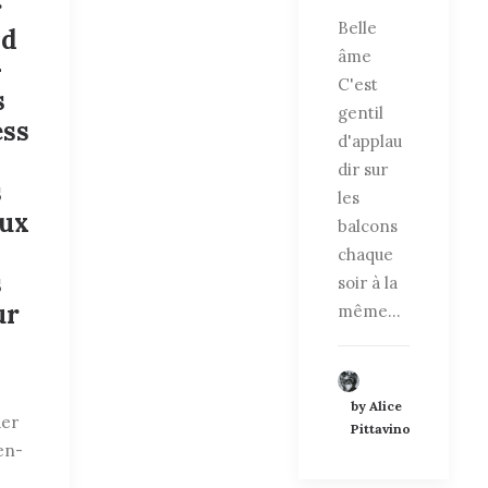
r
Belle
nd
âme
-
C'est
s
gentil
ess
d'applau
dir sur
s
les
eux
balcons
chaque
s
soir à la
ur
même…
by Alice
der
Pittavino
en-