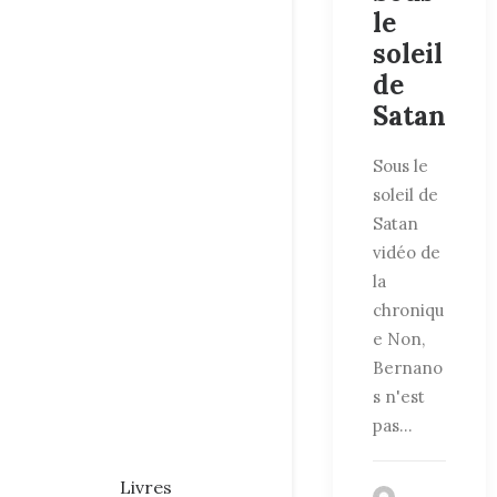
le
soleil
de
Satan
Sous le
soleil de
Satan
vidéo de
la
chroniqu
e Non,
Bernano
s n'est
pas…
Livres