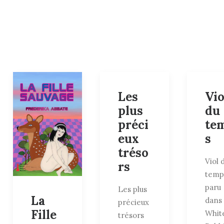
Les
Vio
plus
du
préci
te
eux
s
tréso
Viol 
rs
temp
paru
Les plus
La
dans
précieux
Fille
Whit
trésors