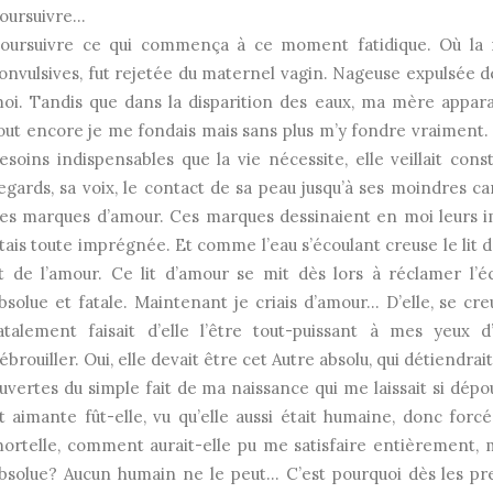
oursuivre…
oursuivre ce qui commença à ce moment fatidique. Où la 
onvulsives, fut rejetée du maternel vagin. Nageuse expulsée de
oi. Tandis que dans la disparition des eaux, ma mère apparai
out encore je me fondais mais sans plus m’y fondre vraiment.
esoins indispensables que la vie nécessite, elle veillait co
egards, sa voix, le contact de sa peau jusqu’à ses moindres
es marques d’amour. Ces marques dessinaient en moi leurs im
tais toute imprégnée. Et comme l’eau s’écoulant creuse le lit d’
it de l’amour. Ce lit d’amour se mit dès lors à réclamer 
bsolue et fatale. Maintenant je criais d’amour… D’elle, se c
atalement faisait d’elle l’être tout-puissant à mes yeux 
ébrouiller. Oui, elle devait être cet Autre absolu, qui détiendra
uvertes du simple fait de ma naissance qui me laissait si dé
t aimante fût-elle, vu qu’elle aussi était humaine, donc for
ortelle, comment aurait-elle pu me satisfaire entièrement, 
bsolue? Aucun humain ne le peut… C’est pourquoi dès les pre