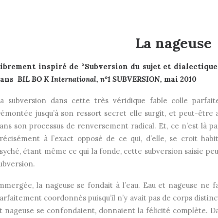
La nageuse
ibrement inspiré de “Subversion du sujet et dialectiqu
dans
BIL BO K International, n°1 SUBVERSION,
mai 2010
a subversion dans cette très véridique fable colle parfai
émontée jusqu’à son ressort secret elle surgit, et peut-être
ans son processus de renversement radical. Et, ce n’est là p
récisément à l’exact opposé de ce qui, d’elle, se croit hab
syché, étant même ce qui la fonde, cette subversion saisie peut
ubversion.
mmergée, la nageuse se fondait à l’eau. Eau et nageuse ne f
arfaitement coordonnés puisqu’il n’y avait pas de corps distin
t nageuse se confondaient, donnaient la félicité complète. 