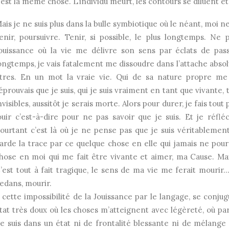
’est la même chose. L’individu meurt, les contours se diluent et 
ais je ne suis plus dans la bulle symbiotique où le néant, moi ne 
enir, poursuivre. Tenir, si possible, le plus longtemps. Ne
ouissance où la vie me délivre son sens par éclats de pass
ongtemps, je vais fatalement me dissoudre dans l’attache abs
tres. En un mot la vraie vie. Qui de sa nature propre me t
’éprouvais que je suis, qui je suis vraiment en tant que vivante,
nvisibles, aussitôt je serais morte. Alors pour durer, je fais to
ouir c’est-à-dire pour ne pas savoir que je suis. Et je réfléc
ourtant c’est là où je ne pense pas que je suis véritablemen
arde la trace par ce quelque chose en elle qui jamais ne pourr
hose en moi qui me fait être vivante et aimer, ma Cause. Mais 
’est tout à fait tragique, le sens de ma vie me ferait mourir…
edans, mourir.
 cette impossibilité de la Jouissance par le langage, se conjugue
tat très doux où les choses m’atteignent avec légèreté, où 
e suis dans un état ni de frontalité blessante ni de mélange o