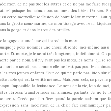
édiation, de ne pas tuer les autres et de ne pas me faire tuer p
aturel puisque humains, nous sommes des bêtes féroces. Bi
ussi cette merveilleuse illusion de boire le lait maternel. Lait qu
ans la grotte sous-marine, de mon tissage avec l’eau. Liquid
ans la gorge et dans le trou des oreilles.
e langage est une lame qui introduit la mort.
uisque je peux nommer une chose absente, moi-même aussi
orte. Et morte, je le serai très longtemps, indéfiniment. On
orte par ce nom. S’il n’y avait pas les mots, les noms, qui se so
a mort ne serait pas, comme elle ne l’est pas pour les animaux
t les très jeunes enfants. Tout ce qui ne parle pas. Bien sûr 
ette fable qui est la vérité même… Mais pour cela, se paye le 
ompu. Impossible, la Jouissance. Le sens de la vie, loin de moi,
êtes féroces transformées en animaux parlants. Je ne te r
oments. Créée par l’artifice: quand la parole authentique f
’expression sans médiation de la chair fait communiquer par