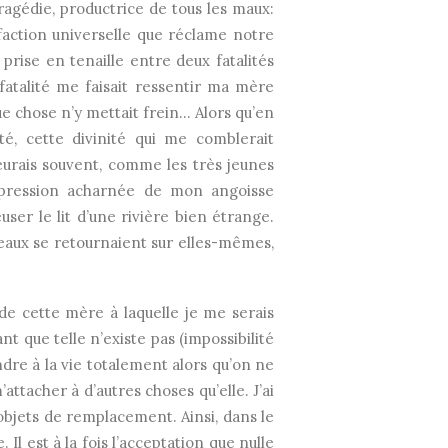
 Tragédie, productrice de tous les maux:
sfaction universelle que réclame notre
 prise en tenaille entre deux fatalités
 fatalité me faisait ressentir ma mère
e chose n’y mettait frein… Alors qu’en
é, cette divinité qui me comblerait
leurais souvent, comme les très jeunes
expression acharnée de mon angoisse
ser le lit d’une rivière bien étrange.
 eaux se retournaient sur elles-mêmes,
 de cette mère à laquelle je me serais
t que telle n’existe pas (impossibilité
ondre à la vie totalement alors qu’on ne
ttacher à d’autres choses qu’elle. J’ai
objets de remplacement. Ainsi, dans le
. Il est à la fois l’acceptation que nulle