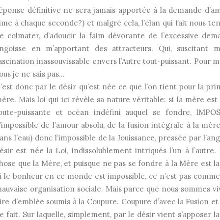
éponse définitive ne sera jamais apportée à la demande d’am
ime à chaque seconde?) et malgré cela, l’élan qui fait nous ten
e colmater, d’adoucir la faim dévorante de l’excessive de
ngoisse en m’apportant des attracteurs. Qui, suscitant 
ascination inassouvissable envers l’Autre tout-puissant. Pour 
ous je ne sais pas…
’est donc par le désir qu’est née ce que l’on tient pour la primi
ère. Mais loi qui ici révèle sa nature véritable: si la mère est 
oute-puissante et océan indéfini auquel se fondre, IMPOSS
’impossible de l’amour absolu, de la fusion intégrale à la mèr
ans l’eau) donc l’impossible de la Jouissance, pressée par l’ang
ésir est née la Loi, indissolublement intriqués l’un à l’autre. 
hose que la Mère, et puisque ne pas se fondre à la Mère est la
i le bonheur en ce monde est impossible, ce n’est pas comme 
auvaise organisation sociale. Mais parce que nous sommes viv
ire d’emblée soumis à la Coupure. Coupure d’avec la Fusion et 
e fait. Sur laquelle, simplement, par le désir vient s’apposer l