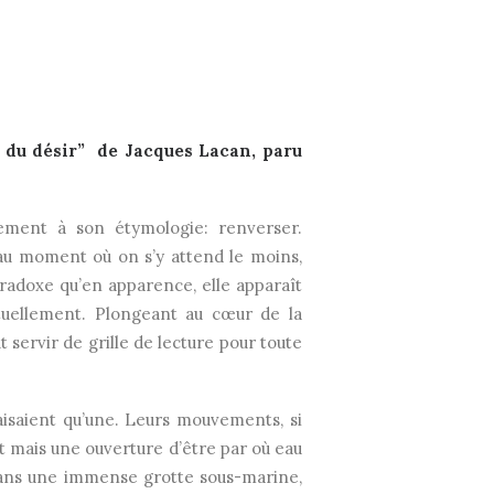
e du désir”
de Jacques Lacan, paru
tement à son étymologie: renverser.
 au moment où on s’y attend le moins,
aradoxe qu’en apparence, elle apparaît
ituellement. Plongeant au cœur de la
 servir de grille de lecture pour toute
aisaient qu’une. Leurs mouvements, si
ct mais une ouverture d’être par où eau
Dans une immense grotte sous-marine,