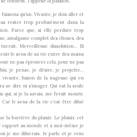
se fondent. J’appelle la passion.
faisions qu’un. Vivante, je dois aller et
 pas rester trop profusément dans la
ion. Parce que, si elle perdure trop
olue, amalgame complet des choses, des
uerait. Merveilleuse dissolution… Si
 tenir le sens de sa vie entre des mains
ut pour ne pas éprouver cela, pour ne pas
his, je pense, je désire, je projette…
t vivante, fusion de la nageuse qui en
a se dire ni s’imager. Qui est la seule
qui, si je la savais, me ferait mourir.
 Car le sens de la vie c’est être dilué
 la barrière du plaisir. Le plaisir, cet
par rapport au monde et à moi-même je
ù je me diluerais. Je parle et je veux