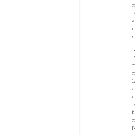
m
n
a
d
d
L
P
m
m
L
e
c
r
b
m
l