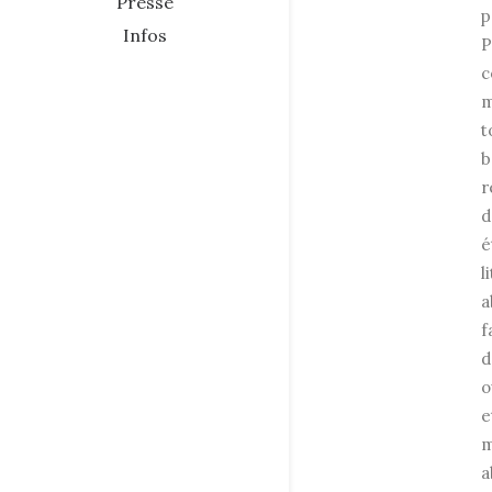
Presse
p
Infos
P
c
m
t
b
r
d
é
l
a
f
d
o
e
m
a