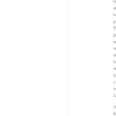
i
s
t
p
T
j
s
m
d
l
m
f
c
r
L
I
l