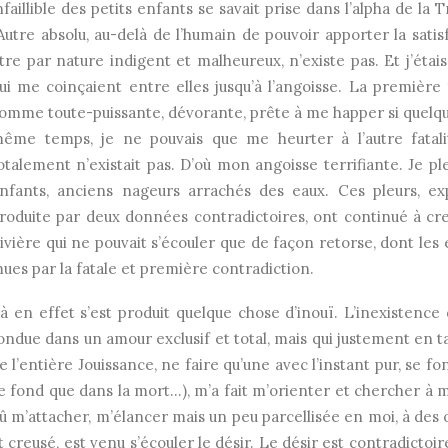
nfaillible des petits enfants se savait prise dans l’alpha de la
’Autre absolu, au-delà de l’humain de pouvoir apporter la sati
tre par nature indigent et malheureux, n’existe pas. Et j’étais
ui me coinçaient entre elles jusqu’à l’angoisse. La première
omme toute-puissante, dévorante, prête à me happer si quelqu
ême temps, je ne pouvais que me heurter à l’autre fatalit
otalement n’existait pas. D’où mon angoisse terrifiante. Je p
nfants, anciens nageurs arrachés des eaux. Ces pleurs, 
roduite par deux données contradictoires, ont continué à creu
ivière qui ne pouvait s’écouler que de façon retorse, dont les
ues par la fatale et première contradiction.
à en effet s’est produit quelque chose d’inouï. L’inexistence
ondue dans un amour exclusif et total, mais qui justement en tan
e l’entière Jouissance, ne faire qu’une avec l’instant pur, se f
e fond que dans la mort…), m’a fait m’orienter et chercher à m’a
û m’attacher, m’élancer mais un peu parcellisée en moi, à des 
it creusé, est venu s’écouler le désir. Le désir est contradictoire