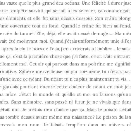
lus vaste que le plus grand des océans. Une félicité à durer jus
orte tempête survint qui se mit à les secouer, ça commençait
es éléments et elle fut sens dessus dessous. Son crâne plon
’une ouverture tout au fond. Quand le crâne fut bien au fond, 
ercée du tunnel. Elle, déjà, elle avait cessé de nager… Ma mèr
vait été moi avant moi. Quand j’étais uniformément unie à l’ea
i après la chute hors de l’eau, j’en arriverais à l’oublier… Je sui
ue ça, c’est la première chose que j’ai faite, crier. L’air entr
ellement mal. Cet air qui partout dans ma poitrine me signifiait
rimitive. Sphère merveilleuse où par toi-même tu n’étais pas
u’une avec ce néant. Du néant tu n’es plus, maintenant tu vis…
e gardais pourtant encore cette couleur de néant en moi: je ne
a mère c’était le monde et qu’elle et moi ne faisions qu’une
nies. Sans mémoire, sans passé ni futur, je ne vivais que dans
’était moi. Je n’étais rien d’autre que ça. Mais le poison s’étai
as tombé dessus avant même ma naissance? Le poison du lang
ecevais mon nom. Je faisais irruption dans un univers où