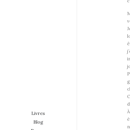
c
M
v
J
l
ê
j
i
j
P
g
c
C
d
À
Livres
é
Blog
n