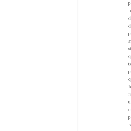
p
f
d
d
p
a
s
q
t
p
q
J
m
u
c
p
r