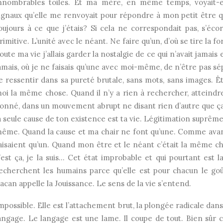
nnombrables toiles. Et ma mère, en même temps, voyait-
ignaux qu’elle me renvoyait pour répondre à mon petit être que
oujours à ce que j’étais? Si cela ne correspondait pas, s’éc
rimitive. L’unité avec le néant. Ne faire qu’un, d’où se tire la fo
oute ma vie j’allais garder la nostalgie de ce qui n’avait jamais 
amais, où je ne faisais qu’une avec moi-même, de n’être pas sépa
e ressentir dans sa pureté brutale, sans mots, sans images. 
oi la même chose. Quand il n’y a rien à rechercher, atteindre,
onné, dans un mouvement abrupt ne disant rien d’autre que ça: 
a seule cause de ton existence est ta vie. Légitimation suprême 
ême. Quand la cause et ma chair ne font qu’une. Comme avant 
aisaient qu’un. Quand mon être et le néant c’était la même ch
’est ça, je la suis… Cet état improbable et qui pourtant est
echerchent les humains parce qu’elle est pour chacun le goû
acan appelle la Jouissance. Le sens de la vie s’entend.
mpossible. Elle est l’attachement brut, la plongée radicale dan
angage. Le langage est une lame. Il coupe de tout. Bien sûr 