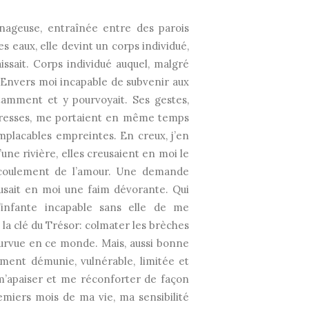
nageuse, entraînée entre des parois
s eaux, elle devint un corps individué,
ssait. Corps individué auquel, malgré
 Envers moi incapable de subvenir aux
nstamment et y pourvoyait. Ses gestes,
 caresses, me portaient en même temps
placables empreintes. En creux, j’en
une rivière, elles creusaient en moi le
l’écoulement de l’amour. Une demande
reusait en moi une faim dévorante. Qui
d’infante incapable sans elle de me
it la clé du Trésor: colmater les brèches
pourvue en ce monde. Mais, aussi bonne
cément démunie, vulnérable, limitée et
m’apaiser et me réconforter de façon
miers mois de ma vie, ma sensibilité