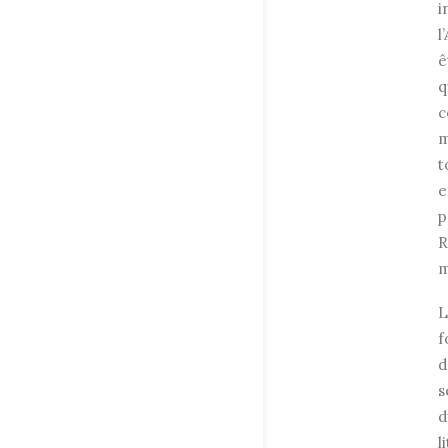
i
l
ê
q
c
m
t
e
p
R
m
L
f
d
s
d
l