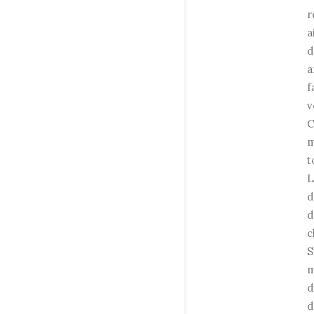
r
a
d
a
f
v
C
m
t
L
d
d
c
S
m
d
d