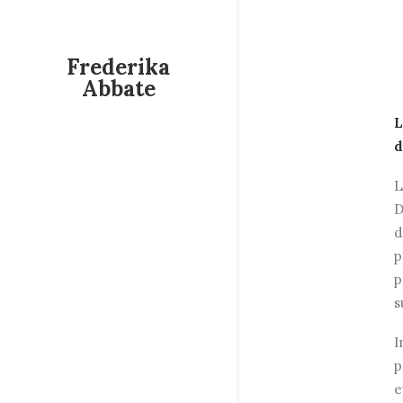
Frederika
Abbate
L
L
D
d
p
p
s
I
p
e