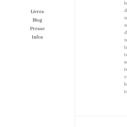
l
d
Livres
n
Blog
n
Presse
d
Infos
n
l
t
s
t
e
h
i