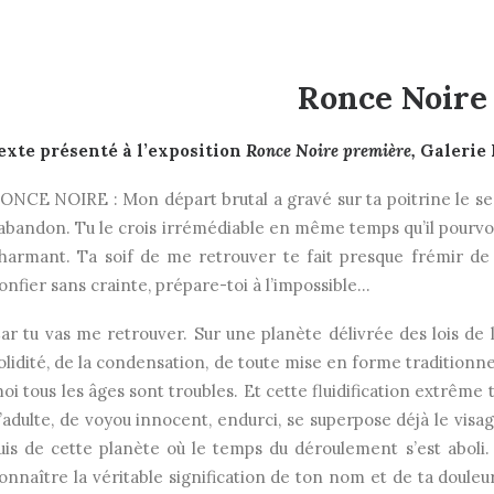
Ronce Noire
exte présenté à l’exposition
Ronce Noire première,
Galerie 
ONCE NOIRE : Mon départ brutal a gravé sur ta poitrine le sent
’abandon. Tu le crois irrémédiable en même temps qu’il pourvo
harmant. Ta soif de me retrouver te fait presque frémir de 
onfier sans crainte, prépare-toi à l’impossible…
ar tu vas me retrouver. Sur une planète délivrée des lois de l
olidité, de la condensation, de toute mise en forme traditionn
oi tous les âges sont troubles. Et cette fluidification extrême 
’adulte, de voyou innocent, endurci, se superpose déjà le visag
uis de cette planète où le temps du déroulement s’est abol
onnaître la véritable signification de ton nom et de ta douleu