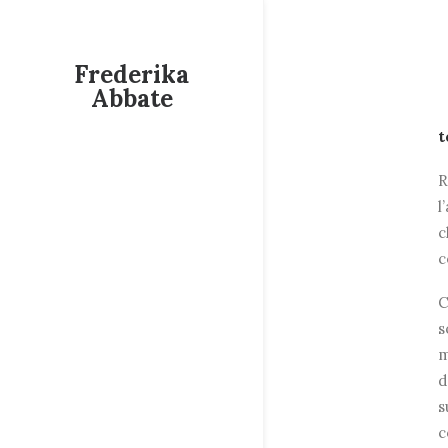
Frederika
Abbate
t
R
l
c
c
C
s
m
d
s
c