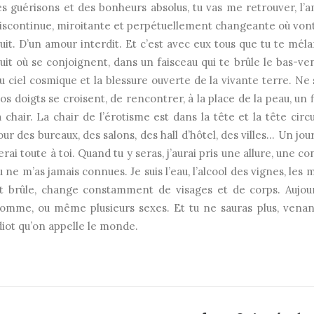
es guérisons et des bonheurs absolus, tu vas me retrouver, l
iscontinue, miroitante et perpétuellement changeante où vont s
uit. D’un amour interdit. Et c’est avec eux tous que tu te m
uit où se conjoignent, dans un faisceau qui te brûle le bas-ven
u ciel cosmique et la blessure ouverte de la vivante terre. Ne
os doigts se croisent, de rencontrer, à la place de la peau, un
a chair. La chair de l’érotisme est dans la tête et la tête cir
our des bureaux, des salons, des hall d’hôtel, des villes… Un jour
erai toute à toi. Quand tu y seras, j’aurai pris une allure, une 
u ne m’as jamais connues. Je suis l’eau, l’alcool des vignes, le
t brûle, change constamment de visages et de corps. Aujour
omme, ou même plusieurs sexes. Et tu ne sauras plus, venant
diot qu’on appelle le monde.