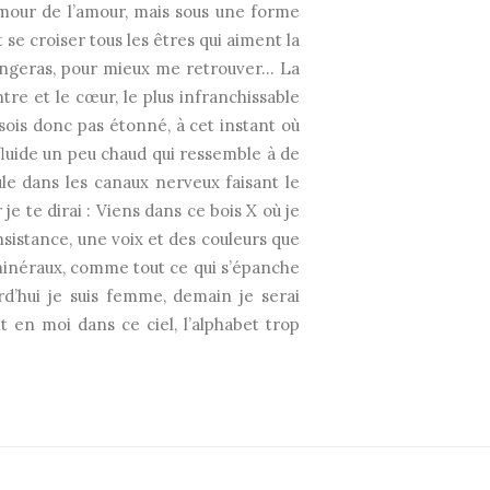
’amour de l’amour, mais sous une forme
e croiser tous les êtres qui aiment la
élangeras, pour mieux me retrouver… La
tre et le cœur, le plus infranchissable
 sois donc pas étonné, à cet instant où
 fluide un peu chaud qui ressemble à de
cule dans les canaux nerveux faisant le
 je te dirai : Viens dans ce bois X où je
consistance, une voix et des couleurs que
s minéraux, comme tout ce qui s’épanche
d’hui je suis femme, demain je serai
 en moi dans ce ciel, l’alphabet trop