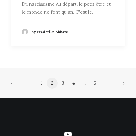
Du narcissisme Au départ, le petit être et
le monde ne font qu'un. C'est le…
by Frederika Abbate
1
2
3
4
…
6