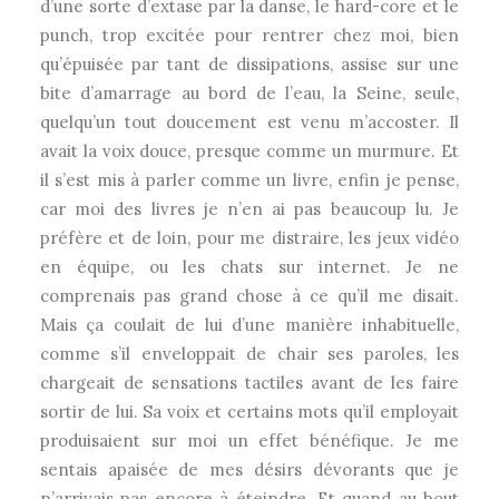
d’une sorte d’extase par la danse, le hard-core et le
punch, trop excitée pour rentrer chez moi, bien
qu’épuisée par tant de dissipations, assise sur une
bite d’amarrage au bord de l’eau, la Seine, seule,
quelqu’un tout doucement est venu m’accoster. Il
avait la voix douce, presque comme un murmure. Et
il s’est mis à parler comme un livre, enfin je pense,
car moi des livres je n’en ai pas beaucoup lu. Je
préfère et de loin, pour me distraire, les jeux vidéo
en équipe, ou les chats sur internet. Je ne
comprenais pas grand chose à ce qu’il me disait.
Mais ça coulait de lui d’une manière inhabituelle,
comme s’il enveloppait de chair ses paroles, les
chargeait de sensations tactiles avant de les faire
sortir de lui. Sa voix et certains mots qu’il employait
produisaient sur moi un effet bénéfique. Je me
sentais apaisée de mes désirs dévorants que je
n’arrivais pas encore à éteindre. Et quand au bout