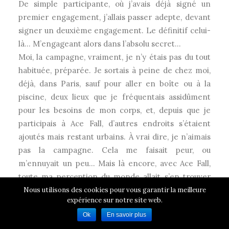
De simple participante, où j’avais déjà signé un
premier engagement, j’allais passer adepte, devant
signer un deuxième engagement. Le définitif celui-
là… M’engageant alors dans l’absolu secret…
Moi, la campagne, vraiment, je n’y étais pas du tout
habituée, préparée. Je sortais à peine de chez moi,
déjà, dans Paris, sauf pour aller en boîte ou à la
piscine, deux lieux que je fréquentais assidûment
pour les besoins de mon corps, et, depuis que je
participais à Ace Fall, d’autres endroits s’étaient
ajoutés mais restant urbains. À vrai dire, je n’aimais
pas la campagne. Cela me faisait peur, ou
m’ennuyait un peu… Mais là encore, avec Ace Fall,
toute ma perception du monde allait s’en trouver
modifiée.
Nous utilisons des cookies pour vous garantir la meilleure
expérience sur notre site web.
Je reconnus certains d’entre nous sur le quai de la
Ok
En savoir plus
gare. Je pris soin de m’installer loin d’eux. C’était