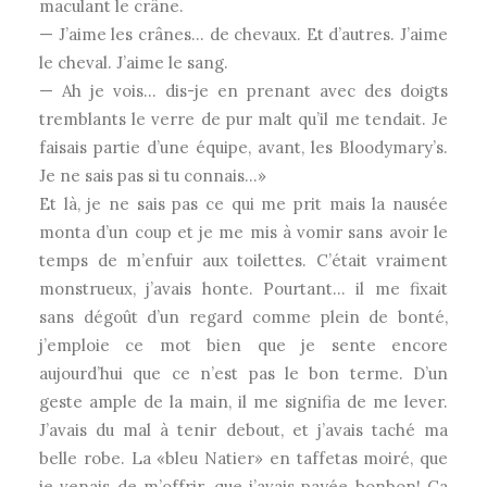
maculant le crâne.
— J’aime les crânes… de chevaux. Et d’autres. J’aime
le cheval. J’aime le sang.
— Ah je vois… dis-je en prenant avec des doigts
tremblants le verre de pur malt qu’il me tendait. Je
faisais partie d’une équipe, avant, les Bloodymary’s.
Je ne sais pas si tu connais…»
Et là, je ne sais pas ce qui me prit mais la nausée
monta d’un coup et je me mis à vomir sans avoir le
temps de m’enfuir aux toilettes. C’était vraiment
monstrueux, j’avais honte. Pourtant… il me fixait
sans dégoût d’un regard comme plein de bonté,
j’emploie ce mot bien que je sente encore
aujourd’hui que ce n’est pas le bon terme. D’un
geste ample de la main, il me signifia de me lever.
J’avais du mal à tenir debout, et j’avais taché ma
belle robe. La «bleu Natier» en taffetas moiré, que
je venais de m’offrir, que j’avais payée bonbon! Ça