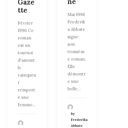
ne
Gaze
tte
Mai 1996
Frederik
Février
a Abbate
1996 Ce
signe
roman
son
est un
troisièm
tournoi
e roman.
d'amour:
Elle
le
démontr
vainqueu
e une
r
belle…
remport
e une
femme…
by
Frederika
Abbate