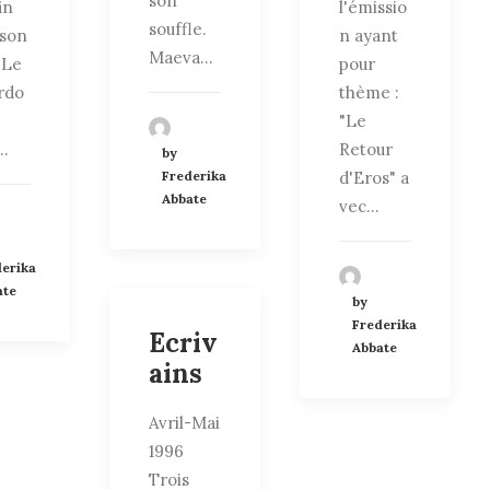
son
in
l'émissio
souffle.
 son
n ayant
Maeva…
, Le
pour
rdo
thème :
"Le
…
Retour
by
Frederika
d'Eros" a
Abbate
vec…
derika
ate
by
Frederika
Ecriv
Abbate
ains
Avril-Mai
1996
Trois