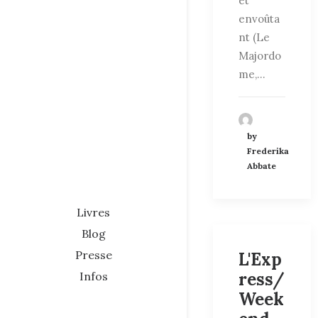
et
envoûta
nt (Le
Majordo
me,…
by
Frederika
Abbate
Livres
Blog
Presse
L'Exp
ress/
Infos
Week