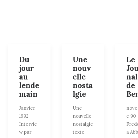
Du
Une
Le
jour
nouv
Jo
au
elle
nal
lende
nosta
de
main
lgie
Be
Janvier
Une
nove
1992
nouvelle
e 90
Intervie
nostalgie
Fred
w par
texte
a Ab