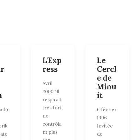
L'Exp
Le
ur
ress
Cercl
e de
Avril
Minu
2000 "Il
n
it
respirait
très fort,
mbr
6 février
ne
1996
contrôla
erik
Invitée
nt plus
bate
de