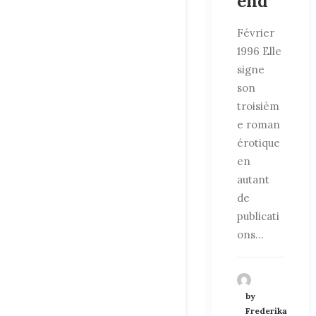
end
Février
1996 Elle
signe
son
troisièm
e roman
érotique
en
autant
de
publicati
ons…
by
Frederika