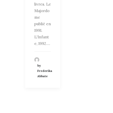
livres. Le
Majordo
me
publié en
1991.
L'Infant
e, 1992.…
by
Frederika
Abbate