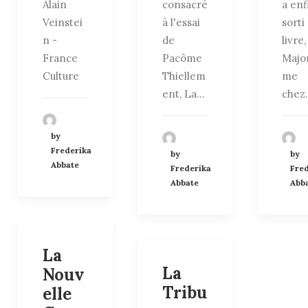
Alain
consacré
a enf
Veinstei
à l'essai
sorti
n -
de
livre
France
Pacôme
Majo
Culture
Thiellem
me
ent, La…
chez
by
Frederika
by
by
Abbate
Frederika
Fre
Abbate
Abb
La
La
Nouv
Tribu
elle