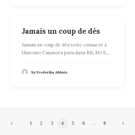
Jamais un coup de dés
Jamais un coup de dés texte consacré à
Giacomo Casanova paru dans BIL BO K,…
by Frederika Abbate
1
2
3
4
5
6
…
8