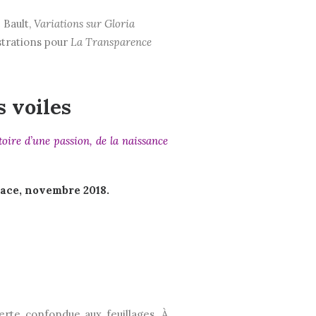
 Bault,
Variations sur Gloria
lustrations pour
La
Transparence
 voiles
toire d’une passion, de la naissance
lace, novembre 2018.
erte confondue aux feuillages. À