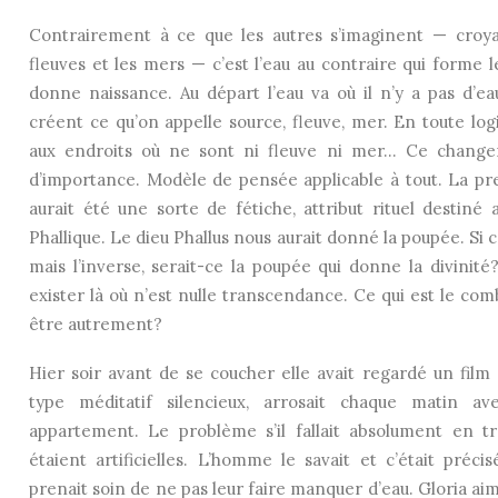
Contrairement à ce que les autres s’imaginent — croya
fleuves et les mers — c’est l’eau au contraire qui forme l
donne naissance. Au départ l’eau va où il n’y a pas d’e
créent ce qu’on appelle source, fleuve, mer. En toute lo
aux endroits où ne sont ni fleuve ni mer… Ce change
d’importance. Modèle de pensée applicable à tout. La p
aurait été une sorte de fétiche, attribut rituel destiné 
Phallique. Le dieu Phallus nous aurait donné la poupée. Si c
mais l’inverse, serait-ce la poupée qui donne la divinit
exister là où n’est nulle transcendance. Ce qui est le co
être autrement?
Hier soir avant de se coucher elle avait regardé un film
type méditatif silencieux, arrosait chaque matin 
appartement. Le problème s’il fallait absolument en tr
étaient artificielles. L’homme le savait et c’était préci
prenait soin de ne pas leur faire manquer d’eau. Gloria aima