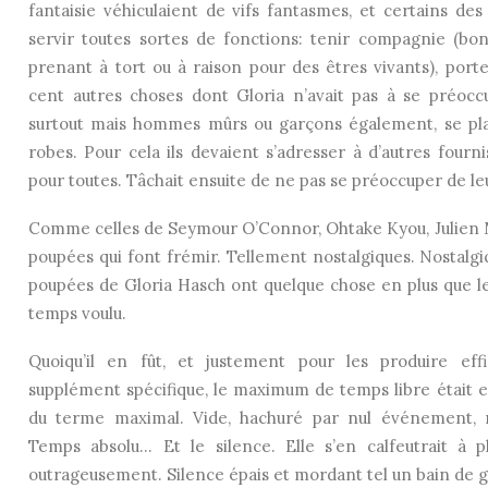
fantaisie véhiculaient de vifs fantasmes, et certains des
servir toutes sortes de fonctions: tenir compagnie (bo
prenant à tort ou à raison pour des êtres vivants), porte
cent autres choses dont Gloria n’avait pas à se préoccu
surtout mais hommes mûrs ou garçons également, se plai
robes. Pour cela ils devaient s’adresser à d’autres fourni
pour toutes. Tâchait ensuite de ne pas se préoccuper de le
Comme celles de Seymour O’Connor, Ohtake Kyou, Julien M
poupées qui font frémir. Tellement nostalgiques. Nostalgi
poupées de Gloria Hasch ont quelque chose en plus que le
temps voulu.
Quoiqu’il en fût, et justement pour les produire eff
supplément spécifique, le maximum de temps libre était e
du terme maximal. Vide, hachuré par nul événement, n
Temps absolu… Et le silence. Elle s’en calfeutrait à p
outrageusement. Silence épais et mordant tel un bain de g