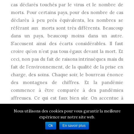
cas déclarés touchés par le virus et le nombre de
morts. Pour certains pays, pour des nombre de cas
déclarés à peu près équivalents, les nombres se
référant aux
morts sont très différents. Beaucoup
dans un pays, beaucoup moins dans un autre.
S’accusent ainsi des écarts considérables. Il faut
croire qu’on n’est pas tous égaux devant la mort. Et
ceci, non pas du fait de raisons intrinsèques mais du
fait de l’environnement, de la qualité de la prise en
charge, des soins. Chaque soir, le bourreau énonce
des montagnes de chiffres. Et la pandémie
commence à être comparée à des pandémies
affreuses. Ce qui est faux bien sûr. On accentue à
l’extrême la gravité de cette pandémie pour pallier
Nous utilisons des cookies pour vous garantir la meilleure
l’incurie, la gestion basée sur la séduction pour
expérience sur notre site web.
cause d’incapacité à traiter vraiment le problème,
Ok
En savoir plus
pour signifier :
Voyez, si les gens meurent comme ça,