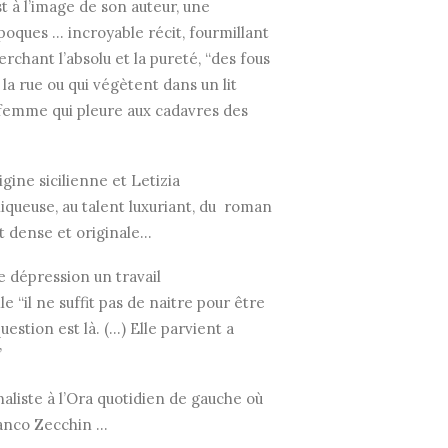
 à l’image de son auteur, une
époques … incroyable récit, fourmillant
hant l’absolu et la pureté, “des fous
la rue ou qui végètent dans un lit
la femme qui pleure aux cadavres des
ine sicilienne et Letizia
iqueuse, au talent luxuriant, du roman
est dense et originale…
 dépression un travail
 “il ne suffit pas de naitre pour être
uestion est là. (…) Elle parvient a
”
aliste à l’Ora quotidien de gauche où
ranco Zecchin …