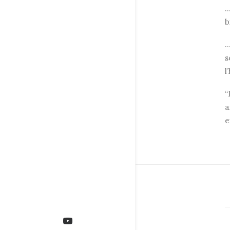
…
b
s
l
“
a
e