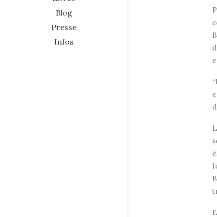
P
Blog
c
Presse
B
Infos
d
e
“
e
d
L
s
é
f
B
t
E