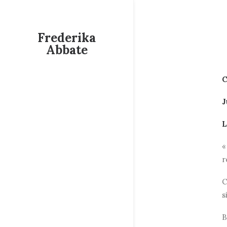
Frederika
Abbate
C
J
L
«
r
C
s
B