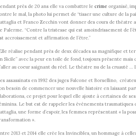
endant près de 20 ans elle va combattre le
crime
organisé, im
ontre le mal, la photo lui permet de “tisser une culture de la p
attaglia et Franco Zecchin vont donner des cours de théatre au
e Palerme. “Contre la tristesse qui est amoindrissement de l’êtr
st accroissement et affirmation de l’être.”
Elle réalise pendant près de deux décades sa magnifique et te
n Sicile” avec la peur en toile de fond, toujours présente mais 
’aller au coeur saignant du réel. Le théatre nu de la cruauté 
es assassinats en 1992 des juges Falcone et Borsellino, créateu
on besoin de commencer une nouvelle histoire en laissant parti
laborations, ce projet pour lequel elle ajoute à certaines de se
éminins. Le but est de rappeler les événements traumatiques du
attaglia, une forme d’espoir, les femmes représentant « la poss
ransformation ».
ntre 2013 et 2014 elle crée les Invincibles, un hommage à celles