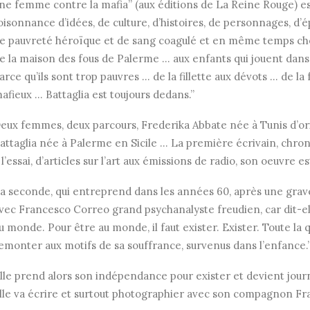
ne femme contre la mafia” (aux éditions de La Reine Rouge) est
oisonnance d’idées, de culture, d’histoires, de personnages, d’
e pauvreté héroïque et de sang coagulé et en même temps cherc
e la maison des fous de Palerme … aux enfants qui jouent dans 
arce qu’ils sont trop pauvres … de la fillette aux dévots … de 
afieux … Battaglia est toujours dedans.”
eux femmes, deux parcours, Frederika Abbate née à Tunis d’orig
attaglia née à Palerme en Sicile … La première écrivain, chron
 l’essai, d’articles sur l’art aux émissions de radio, son oeuvre 
a seconde, qui entreprend dans les années 60, après une grave
vec Francesco Correo grand psychanalyste freudien, car dit-elle
u monde. Pour être au monde, il faut exister. Exister. Toute la q
emonter aux motifs de sa souffrance, survenus dans l’enfance.
lle prend alors son indépendance pour exister et devient journ
lle va écrire et surtout photographier avec son compagnon F