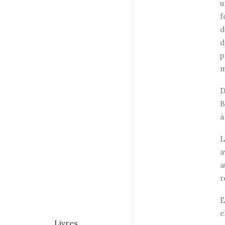
u
f
d
d
p
m
D
B
à
L
a
a
r
E
e
Livres