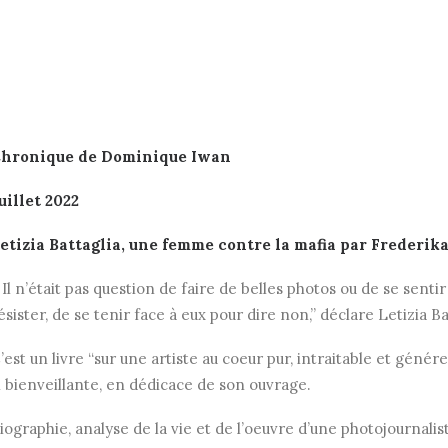
hronique de Dominique Iwan
uillet 2022
etizia Battaglia, une femme contre la mafia par Frederik
 Il n’était pas question de faire de belles photos ou de se sen
ésister, de se tenir face à eux pour dire non,
”
déclare Letizia Ba
’est un livre “sur une artiste au coeur pur, intraitable et géné
i bienveillante, en dédicace de son ouvrage.
iographie, analyse de la vie et de l’oeuvre d’une photojournali