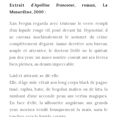
Extrait d’
Apolline Francoeur
, roman, La
Musardine, 2000 :
Xan Fergus regarda avec tristesse le verre rempli
d’un liquide rouge vif, posé devant lui. Hypnotisé, il
se caressa machinalement le sommet du crâne
complètement dégarni. Assise derrière son bureau,
souple et attentive, le docteur Delfé ne le quittait
pas des yeux; un suave sourire courait sur ses lèvres
bien pleines, au dessin impeccable.
Laid et attirant, se dit-elle.
Elle, d’âge mûr, vêtait son long corps black de pagne
tissé, raphia, batic, de bogolan malien ou de kita, la
nimbant d’une seconde peau aux vertus magiques.
En face d’elle, la silhouette anguleuse aux grands
yeux mornes tendit brusquement la main, sans le
toucher, vers le liquide carmin.