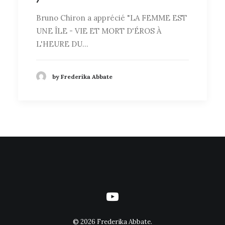
Bruno Chiron a apprécié "LA FEMME EST
UNE ÎLE - VIE ET MORT D'ÉROS À
L'HEURE DU…
by Frederika Abbate
©
2026 Frederika Abbate.