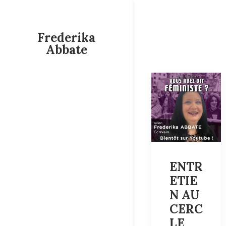
Frederika
Abbate
ENTR
ETIE
N AU
CERC
LE