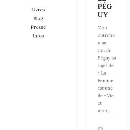
PÉG
Livres
UY
Blog
Presse
Mon
entretie
Infos
n au
Cercle
Péguy au
sujet de
« La
Femme
est une
île - Vie
et
mort…