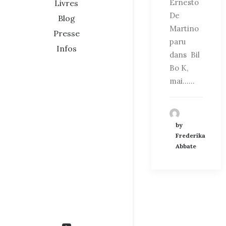
Ernesto
Livres
De
Blog
Martino
Presse
paru
Infos
dans Bil
Bo K,
mai……
by
Frederika
Abbate