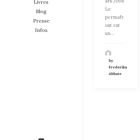
ars 2004
Livres
Le
Blog
permafr
Presse
ost est
Infos
un…
by
Frederika
Abbate